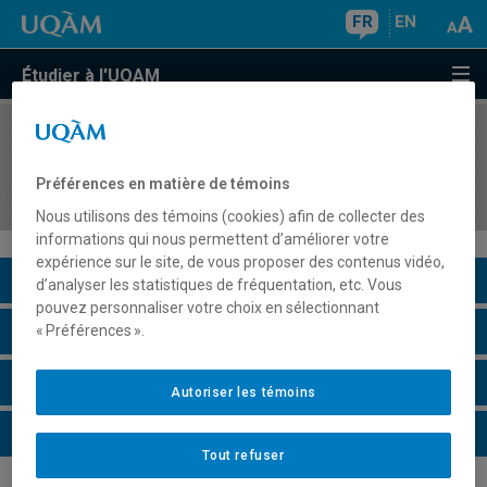
FR
EN
Étudier à l'UQAM
COURS
//
EDM7108
Méthodologie et stratégies de recherche en
Préférences en matière de témoins
cinéma et images en mouvement
Nous utilisons des témoins (cookies) afin de collecter des
informations qui nous permettent d’améliorer votre
expérience sur le site, de vous proposer des contenus vidéo,
Description du cours
d’analyser les statistiques de fréquentation, etc. Vous
pouvez personnaliser votre choix en sélectionnant
Horaire - Été 2026
« Préférences ».
Horaire - Automne 2026
Autoriser les témoins
Horaire - Hiver 2027
Tout refuser