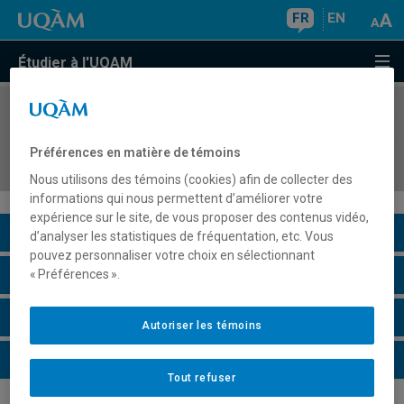
FR
EN
Étudier à l'UQAM
COURS
//
EDM7112
Séminaire de recherche-création sur
Préférences en matière de témoins
l'interactivité
Nous utilisons des témoins (cookies) afin de collecter des
informations qui nous permettent d’améliorer votre
expérience sur le site, de vous proposer des contenus vidéo,
Description du cours
d’analyser les statistiques de fréquentation, etc. Vous
pouvez personnaliser votre choix en sélectionnant
Horaire - Été 2026
« Préférences ».
Horaire - Automne 2026
Autoriser les témoins
Horaire - Hiver 2027
Tout refuser