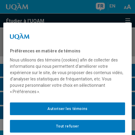
FR
EN
Étudier à l'UQAM
COURS
//
EDM7612
Journalisme et médias socionumériques
Préférences en matière de témoins
Nous utilisons des témoins (cookies) afin de collecter des
informations qui nous permettent d’améliorer votre
Description du cours
expérience sur le site, de vous proposer des contenus vidéo,
d’analyser les statistiques de fréquentation, etc. Vous
Horaire - Été 2026
pouvez personnaliser votre choix en sélectionnant
« Préférences ».
Horaire - Automne 2026
Autoriser les témoins
Horaire - Hiver 2027
Tout refuser