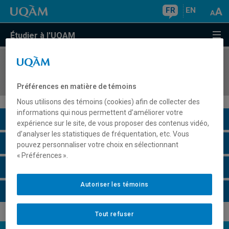
FR
EN
Étudier à l'UQAM
COURS
//
EDM7815
Réception et appropriation des médias
Préférences en matière de témoins
Nous utilisons des témoins (cookies) afin de collecter des
informations qui nous permettent d’améliorer votre
Description du cours
expérience sur le site, de vous proposer des contenus vidéo,
d’analyser les statistiques de fréquentation, etc. Vous
Horaire - Été 2026
pouvez personnaliser votre choix en sélectionnant
« Préférences ».
Horaire - Automne 2026
Autoriser les témoins
Horaire - Hiver 2027
Tout refuser