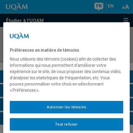
FR
EN
Étudier à l'UQAM
COURS
//
EDM8108
Approches expérimentales des images en
Préférences en matière de témoins
mouvement
Nous utilisons des témoins (cookies) afin de collecter des
informations qui nous permettent d’améliorer votre
expérience sur le site, de vous proposer des contenus vidéo,
Description du cours
d’analyser les statistiques de fréquentation, etc. Vous
pouvez personnaliser votre choix en sélectionnant
Horaire - Été 2026
« Préférences ».
Horaire - Automne 2026
Autoriser les témoins
Horaire - Hiver 2027
Tout refuser