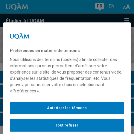
FR
EN
Étudier à l'UQAM
COURS
//
EDM8131
Communication, normativité, éthique et
Préférences en matière de témoins
journalisme
Nous utilisons des témoins (cookies) afin de collecter des
informations qui nous permettent d’améliorer votre
expérience sur le site, de vous proposer des contenus vidéo,
Description du cours
d’analyser les statistiques de fréquentation, etc. Vous
pouvez personnaliser votre choix en sélectionnant
Horaire - Été 2026
« Préférences ».
Horaire - Automne 2026
Autoriser les témoins
Horaire - Hiver 2027
Tout refuser