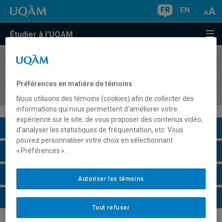
FR
EN
Étudier à l'UQAM
COURS
//
EFA4445
Alphabétisation et compétences de base II:
Préférences en matière de témoins
Modes d'intervention, approche andragogique
Nous utilisons des témoins (cookies) afin de collecter des
informations qui nous permettent d’améliorer votre
expérience sur le site, de vous proposer des contenus vidéo,
Description du cours
d’analyser les statistiques de fréquentation, etc. Vous
pouvez personnaliser votre choix en sélectionnant
Horaire - Été 2026
« Préférences ».
Horaire - Automne 2026
Autoriser les témoins
Horaire - Hiver 2027
Tout refuser