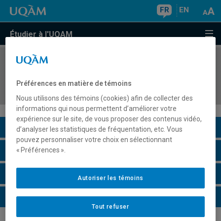
FR
EN
Étudier à l'UQAM
COURS
//
ENV7151
Gestion des crises et catastrophes
Préférences en matière de témoins
environnementales
Nous utilisons des témoins (cookies) afin de collecter des
informations qui nous permettent d’améliorer votre
expérience sur le site, de vous proposer des contenus vidéo,
Description du cours
d’analyser les statistiques de fréquentation, etc. Vous
pouvez personnaliser votre choix en sélectionnant
Horaire - Été 2026
« Préférences ».
Horaire - Automne 2026
Autoriser les témoins
Horaire - Hiver 2027
Tout refuser