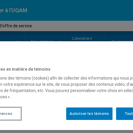
er à l'UQAM
d'offre de service
Calendriers
Nos
campus
En savoir pl
ion
universitaires
es en matière de témoins
OURS
//
ENV7505
-
Projet d'offre
sons des témoins (cookies) afin de collecter des informations qui nous 
r votre expérience sur le site, de vous proposer des contenus vidéo, d’a
es de fréquentation, etc. Vous pouvez personnaliser votre choix en séle
ces ».
Description
Horaire - Été 2026
Horaire
érences
Autoriser les témoins
Tout