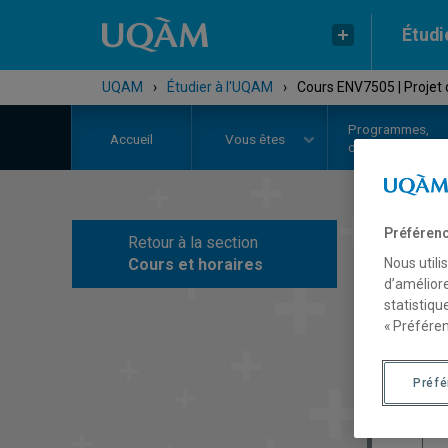
Étudi
UQAM
›
Étudier à l'UQAM
›
Cours ENV7505 | Projet 
Programmes,
Accueil
Vous êtes
cours et admiss
Préférenc
Retour à la section
C
Cours et horaires
Nous utili
d’améliore
statistiqu
« Préféren
Préf