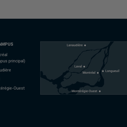
AMPUS
réal
pus principal)
udière
l
érégie-Ouest