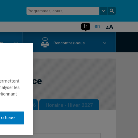
fr
en
us
Rencontrez-nous
 de service
permettent
nalyser les
ctionnant
 - Automne 2026
Horaire - Hiver 2027
 refuser