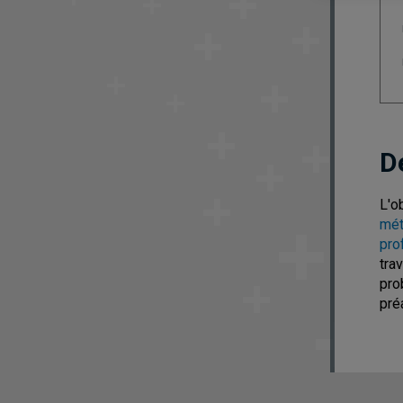
D
L'o
mét
pro
tra
pro
pré