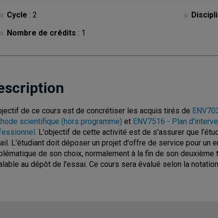
Cycle
: 2
Discipl
Nombre de crédits
: 1
escription
bjectif de ce cours est de concrétiser les acquis tirés de
ENV703
hode scientifique (hors programme)
et
ENV7516 - Plan d'interven
fessionnel
. L'objectif de cette activité est de s'assurer que l'étu
vail. L'étudiant doit déposer un projet d'offre de service pour un 
blématique de son choix, normalement à la fin de son deuxième tr
alable au dépôt de l'essai. Ce cours sera évalué selon la notati