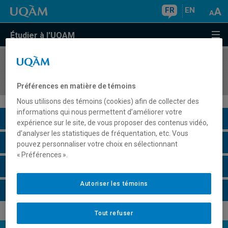
FR
EN
Étudier à l'UQAM
COURS
//
ENV7605
Projet de mémoire
Préférences en matière de témoins
Nous utilisons des témoins (cookies) afin de collecter des
informations qui nous permettent d’améliorer votre
Description du cours
expérience sur le site, de vous proposer des contenus vidéo,
d’analyser les statistiques de fréquentation, etc. Vous
Horaire - Été 2026
pouvez personnaliser votre choix en sélectionnant
« Préférences ».
Horaire - Automne 2026
Autoriser les témoins
Horaire - Hiver 2027
Tout refuser