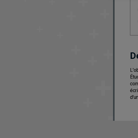
D
L'o
Étu
com
écr
d'u