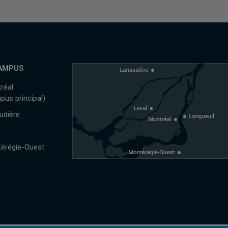
AMPUS
réal
pus principal)
udière
l
érégie-Ouest