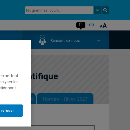
fr
en
us
Rencontrez-nous
n scientifique
permettent
nalyser les
ctionnant
 - Automne 2026
Horaire - Hiver 2027
 refuser