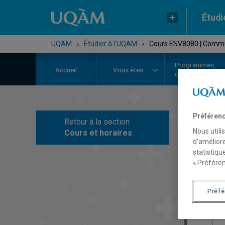
Étudi
UQAM
›
Étudier à l'UQAM
›
Cours ENV8080 | Commun
Programmes,
Accueil
Vous êtes
cours et admiss
Préférenc
Retour à la section
C
Nous utili
Cours et horaires
d’améliore
statistiqu
« Préféren
Préf