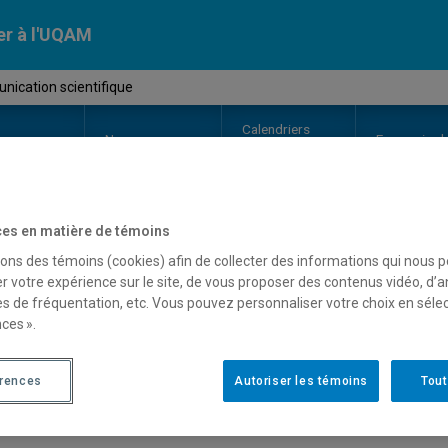
er à l'UQAM
ication scientifique
Calendriers
Nos
campus
En savoir pl
ion
universitaires
es en matière de témoins
OURS
//
ENV8080
-
Communicatio
sons des témoins (cookies) afin de collecter des informations qui nous 
r votre expérience sur le site, de vous proposer des contenus vidéo, d’a
es de fréquentation, etc. Vous pouvez personnaliser votre choix en séle
ces ».
Description
Horaire - Été 2026
Horaire
érences
Autoriser les témoins
Tout