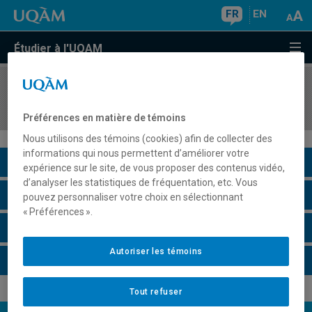
FR
EN
Étudier à l'UQAM
COURS
//
ESG400X
L'entreprise et son milieu: activité thématique
Préférences en matière de témoins
Nous utilisons des témoins (cookies) afin de collecter des
informations qui nous permettent d’améliorer votre
Description du cours
expérience sur le site, de vous proposer des contenus vidéo,
d’analyser les statistiques de fréquentation, etc. Vous
Horaire - Été 2026
pouvez personnaliser votre choix en sélectionnant
« Préférences ».
Horaire - Automne 2026
Autoriser les témoins
Horaire - Hiver 2027
Tout refuser