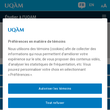
FR
EN
Étudier à l'UQAM
COURS
//
ESM1640
Stage 1 : initiation à l'acte d'enseigner les
Préférences en matière de témoins
disciplines du domaine de l'univers social au
Nous utilisons des témoins (cookies) afin de collecter des
secondaire
informations qui nous permettent d’améliorer votre
expérience sur le site, de vous proposer des contenus vidéo,
d’analyser les statistiques de fréquentation, etc. Vous
Description du cours
pouvez personnaliser votre choix en sélectionnant
« Préférences ».
Horaire - Été 2026
Autoriser les témoins
Horaire - Automne 2026
Tout refuser
Horaire - Hiver 2027