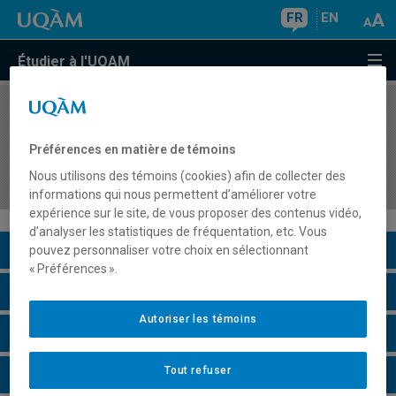
FR
EN
Étudier à l'UQAM
COURS
//
ESM2700
Stage 2 : appropriation de l'acte d'enseigner les
Préférences en matière de témoins
disciplines du domaine Culture et citoyenneté
Nous utilisons des témoins (cookies) afin de collecter des
québécoise au secondaire
informations qui nous permettent d’améliorer votre
expérience sur le site, de vous proposer des contenus vidéo,
d’analyser les statistiques de fréquentation, etc. Vous
Description du cours
pouvez personnaliser votre choix en sélectionnant
« Préférences ».
Horaire - Été 2026
Autoriser les témoins
Horaire - Automne 2026
Tout refuser
Horaire - Hiver 2027