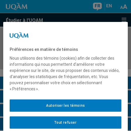
FR
EN
Étudier à l'UQAM
COURS
//
ESM3455
Stage III : Pratique guidée de l'enseignement
Préférences en matière de témoins
d'une deuxième discipline du domaine de
Nous utilisons des témoins (cookies) afin de collecter des
l'univers social
informations qui nous permettent d’améliorer votre
expérience sur le site, de vous proposer des contenus vidéo,
d’analyser les statistiques de fréquentation, etc. Vous
Description du cours
pouvez personnaliser votre choix en sélectionnant
« Préférences ».
Horaire - Été 2026
Autoriser les témoins
Horaire - Automne 2026
Tout refuser
Horaire - Hiver 2027