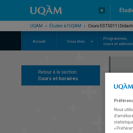
Étudi
UQAM
›
Étudier à l'UQAM
›
Cours EST5011 | Didacti
Programmes,
Accueil
Vous êtes
cours et admiss
Retour à la section
C
Cours et horaires
Préférenc
Nous utili
d’améliore
statistiqu
« Préféren