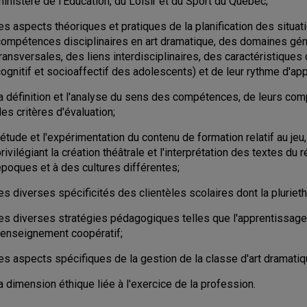
inistère de l'Éducation, du Loisir et du Sport du Québec;
les aspects théoriques et pratiques de la planification des situ
compétences disciplinaires en art dramatique, des domaines gé
transversales, des liens interdisciplinaires, des caractéristiqu
ognitif et socioaffectif des adolescents) et de leur rythme d'ap
a définition et l'analyse du sens des compétences, de leurs comp
es critères d'évaluation;
'étude et l'expérimentation du contenu de formation relatif au jeu,
rivilégiant la création théâtrale et l'interprétation des textes d
époques et à des cultures différentes;
es diverses spécificités des clientèles scolaires dont la plurieth
les diverses stratégies pédagogiques telles que l'apprentissage 
l'enseignement coopératif;
les aspects spécifiques de la gestion de la classe d'art dramati
a dimension éthique liée à l'exercice de la profession.