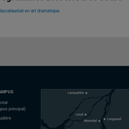
Baccalauréat en art dramatique
AMPUS
réal
pus principal)
udière
l