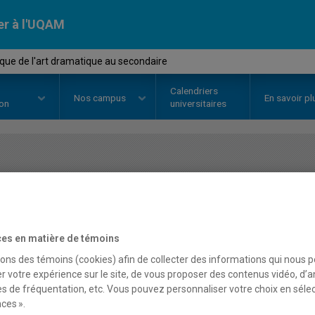
er à l'UQAM
que de l'art dramatique au secondaire
Calendriers
Nos
campus
En savoir pl
ion
universitaires
OURS
//
EST5011
-
Didactique de 
secondaire
es en matière de témoins
sons des témoins (cookies) afin de collecter des informations qui nous 
Description
Horaire - Été 2026
Horaire
r votre expérience sur le site, de vous proposer des contenus vidéo, d’a
es de fréquentation, etc. Vous pouvez personnaliser votre choix en séle
ces ».