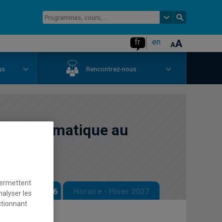
fr
en
us
Rencontrez-nous
l'art dramatique au
permettent
 - Automne 2026
Horaire - Hiver 2027
nalyser les
ctionnant