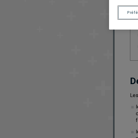
Préf
D
Les
l
c
f