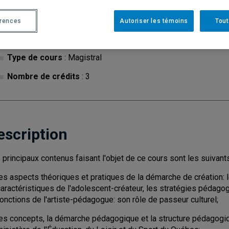
érences
Autoriser les témoins
Tout
Cycle
: 1
Discipl
Type de cours
: Magistral
Nombre de crédits
: 3
escription
 principaux contenus faisant l'objet de ce cours sont les suivant
es aspects théoriques et pratiques de la démarche de création: l
aractéristiques de l'adolescent-créateur, les stratégies pédagog
onctions de l'artiste-pédagogue: son rôle de passeur culturel;
les concepts, la démarche pédagogique et la structure pédagogi