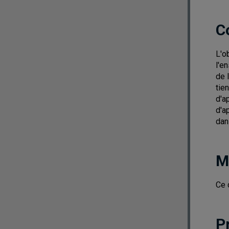
C
L'o
l'e
de 
tie
d'a
d'a
dan
M
Ce 
P