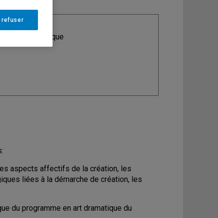
 refuser
ine
: Art dramatique
s:
es aspects affectifs de la création, les
iques liées à la démarche de création, les
que du programme en art dramatique du