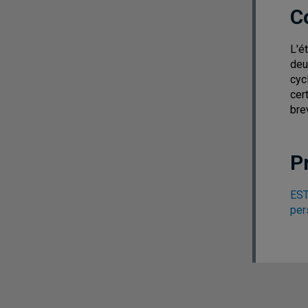
C
L'é
deu
cyc
cer
bre
P
EST
per