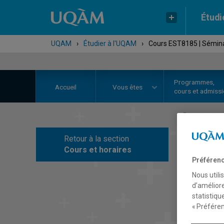
Étudi
UQAM
›
Étudier à l'UQAM
›
Cours EST8185 | Séminair
Programmes,
Accueil
Vous êtes
cours et admiss
Retour à la section
C
Cours et horaires
Préférenc
Nous utili
d’améliore
statistiqu
« Préféren