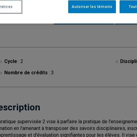
érences
Autoriser les témoins
Tout
Description
Horaire - Été 2026
Horaire
Cycle
: 2
Discipl
Nombre de crédits
: 3
escription
pratique supervisée 2 vise à parfaire la pratique de l'enseigneme
mation en l'amenant à transposer des savoirs disciplinaires, inscr
pprentissage et d'évaluation signifiantes pour les élèves. Il vis