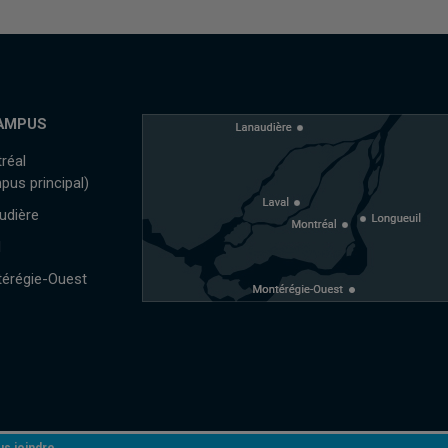
AMPUS
réal
pus principal)
udière
l
érégie-Ouest