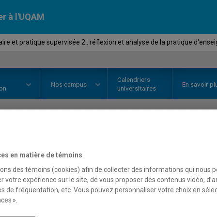
er à l'UQAM
e et pratique supervisée 2 : réflexion et analyse de la pratique d'ense
Calendriers
Nos
campus
En savoir pl
ion
universitaires
OURS
//
EST8185
-
Séminaire et p
es en matière de témoins
réflexion et analyse de la
sons des témoins (cookies) afin de collecter des informations qui nous 
r votre expérience sur le site, de vous proposer des contenus vidéo, d’a
d'enseignement sous l'an
es de fréquentation, etc. Vous pouvez personnaliser votre choix en séle
ces ».
didactique