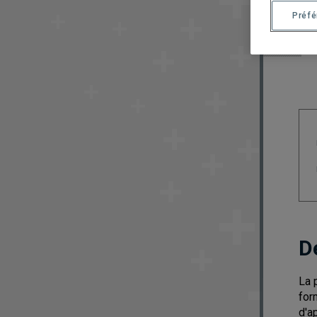
Préf
D
La 
for
d'a