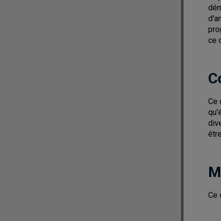
dém
d'a
pro
ce 
C
Ce 
qu'
div
êtr
M
Ce 