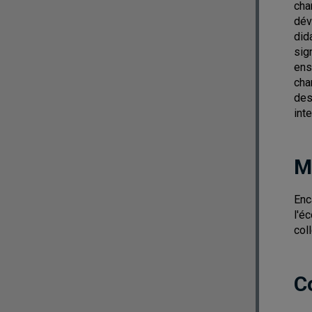
cha
dév
did
sig
ens
cha
des
int
M
Enc
l'é
col
C