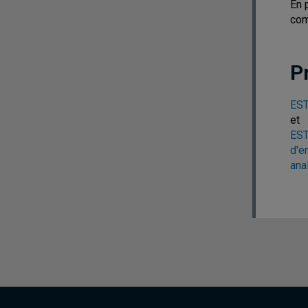
En 
com
P
EST
et
EST
d'e
ana