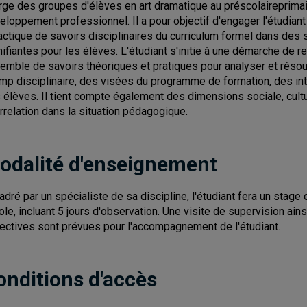
rge des groupes d'élèves en art dramatique au préscolaireprimai
eloppement professionnel. Il a pour objectif d'engager l'étudia
actique de savoirs disciplinaires du curriculum formel dans des s
nifiantes pour les élèves. L'étudiant s'initie à une démarche de r
emble de savoirs théoriques et pratiques pour analyser et résou
mp disciplinaire, des visées du programme de formation, des in
 élèves. Il tient compte également des dimensions sociale, cultu
errelation dans la situation pédagogique.
odalité d'enseignement
adré par un spécialiste de sa discipline, l'étudiant fera un stag
cole, incluant 5 jours d'observation. Une visite de supervision ain
lectives sont prévues pour l'accompagnement de l'étudiant.
onditions d'accès