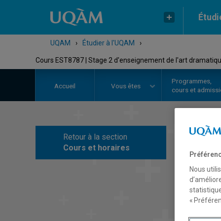
Étudi
UQAM
›
Étudier à l'UQAM
›
Cours EST8787 | Stage 2 d'enseignement de l'art dramatique a
Programmes,
Accueil
Vous êtes
cours et admiss
Retour à la section
C
Cours et horaires
Préférenc
Nous utili
d’améliore
statistiqu
« Préféren