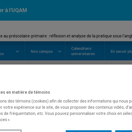
er à l'UQAM
u préscolaire-primaire : réflexion et analyse de la pratique sous l'angl
Calendriers
Nos
campus
En savoir pl
ion
universitaires
OURS
//
EST8787
-
Stage 2 d'ense
es en matière de témoins
dramatique au préscolaire
sons des témoins (cookies) afin de collecter des informations qui nous 
r votre expérience sur le site, de vous proposer des contenus vidéo, d’a
analyse de la pratique sou
es de fréquentation, etc. Vous pouvez personnaliser votre choix en séle
ces ».
transposition didactique