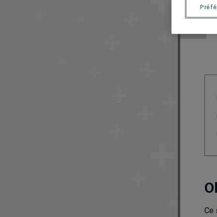
Préf
O
Ce 