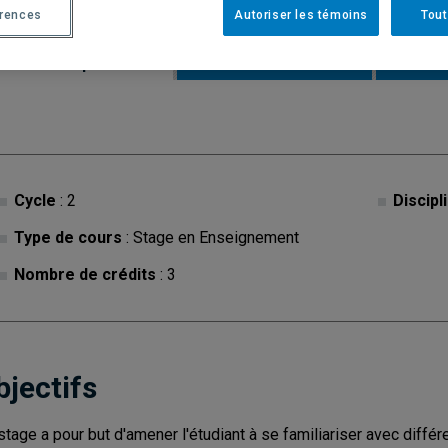
érences
Autoriser les témoins
Tout
Description
Horaire - Été 2026
Horaire
Cycle
: 2
Discipl
Type de cours
: Stage en Enseignement
Nombre de crédits
: 3
bjectifs
stage a pour but d'amener l'étudiant à se familiariser avec diffé