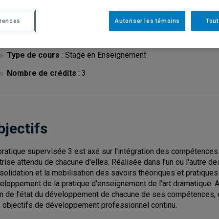
érences
Autoriser les témoins
Tout
Cycle
: 2
Discipl
Type de cours
: Stage en Enseignement
Nombre de crédits
: 3
bjectifs
pratique supervisée 3 est axé sur l'intégration des compétences 
trise attendu de chacune d'elles. Réalisée dans l'un ou l'autre de
solidation et la mobilisation des savoirs théoriques et pratiques 
eloppement de la pratique d'enseignement de l'art dramatique. Au 
an de l'état du développement de chacune de ses compétences, 
 objectifs de développement professionnel continu.