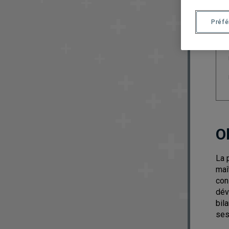
Préf
O
La 
maî
con
dév
bil
ses