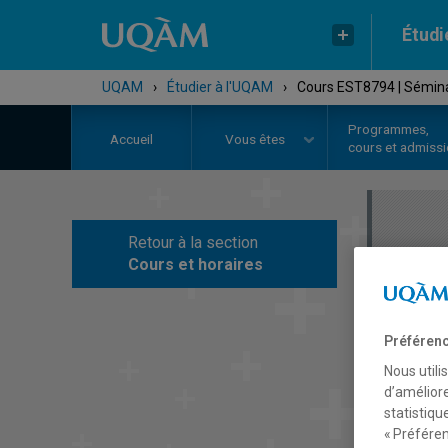
Étudi
UQAM
›
Étudier à l'UQAM
›
Cours EST8794 | Séminai
Programmes,
Accueil
Vous êtes
cours et admiss
Retour à la section
C
Cours et horaires
Préférenc
Nous utili
d’améliore
statistiqu
« Préféren