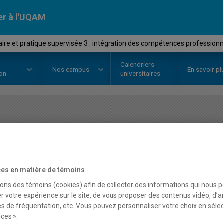
er à l'UQAM
re et pratique supervisée 3 : intégration des compétences professionn
Calendriers
Nos
campus
En savoir pl
ion
universitaires
OURS
//
EST8794
-
Séminaire et p
intégration des compéte
es en matière de témoins
sons des témoins (cookies) afin de collecter des informations qui nous 
Description
Horaire - Été 2026
Horaire
r votre expérience sur le site, de vous proposer des contenus vidéo, d’a
es de fréquentation, etc. Vous pouvez personnaliser votre choix en séle
ces ».