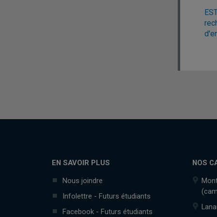
EST
rec
d'e
EN SAVOIR PLUS
NOS C
Nous joindre
Mont
(cam
Infolettre - Futurs étudiants
Lana
Facebook - Futurs étudiants