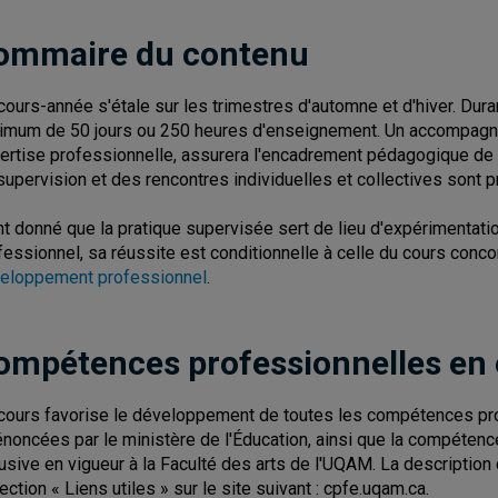
ommaire du contenu
cours-année s'étale sur les trimestres d'automne et d'hiver. Duran
imum de 50 jours ou 250 heures d'enseignement. Un accompagnate
ertise professionnelle, assurera l'encadrement pédagogique de l'
supervision et des rencontres individuelles et collectives sont 
nt donné que la pratique supervisée sert de lieu d'expérimentat
fessionnel, sa réussite est conditionnelle à celle du cours conc
eloppement professionnel
.
ompétences professionnelles en
cours favorise le développement de toutes les compétences pro
énoncées par le ministère de l'Éducation, ainsi que la compétence 
lusive en vigueur à la Faculté des arts de l'UQAM. La descripti
section « Liens utiles » sur le site suivant : cpfe.uqam.ca.