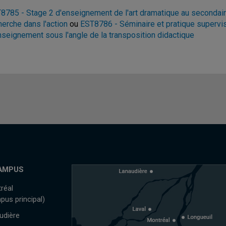
8785 - Stage 2 d'enseignement de l'art dramatique au secondaire :
herche dans l'action
ou
EST8786 - Séminaire et pratique supervisé
nseignement sous l'angle de la transposition didactique
AMPUS
réal
pus principal)
udière