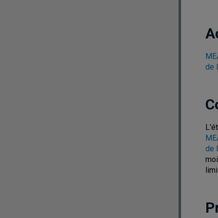
A
MEA
de 
C
L'é
MEA
de 
moi
lim
P