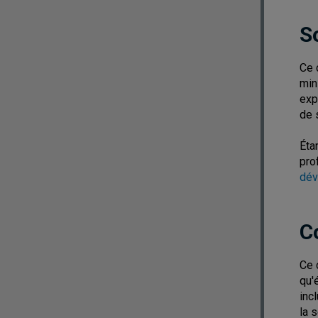
S
Ce 
min
exp
de 
Éta
pro
dév
C
Ce 
qu'
inc
la 