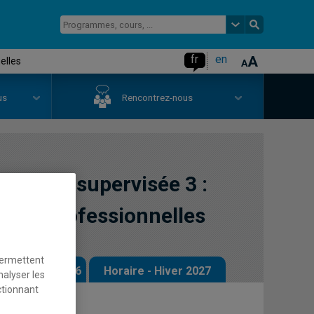
fr
en
elles
us
Rencontrez-nous
ratique supervisée 3 :
nces professionnelles
permettent
 - Automne 2026
Horaire - Hiver 2027
nalyser les
ctionnant