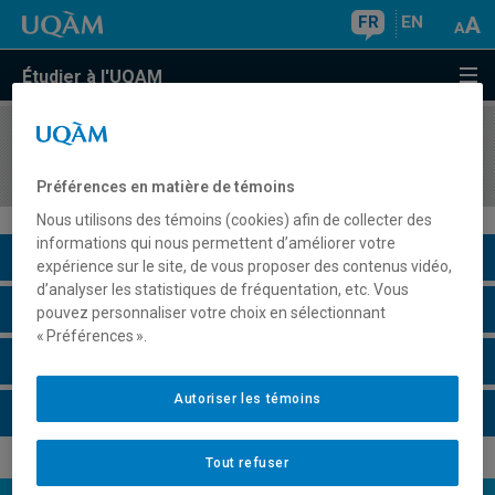
FR
EN
Étudier à l'UQAM
COURS
//
ETH1030
La Commedia dell'arte
Préférences en matière de témoins
Nous utilisons des témoins (cookies) afin de collecter des
informations qui nous permettent d’améliorer votre
Description du cours
expérience sur le site, de vous proposer des contenus vidéo,
d’analyser les statistiques de fréquentation, etc. Vous
Horaire - Été 2026
pouvez personnaliser votre choix en sélectionnant
« Préférences ».
Horaire - Automne 2026
Autoriser les témoins
Horaire - Hiver 2027
Tout refuser