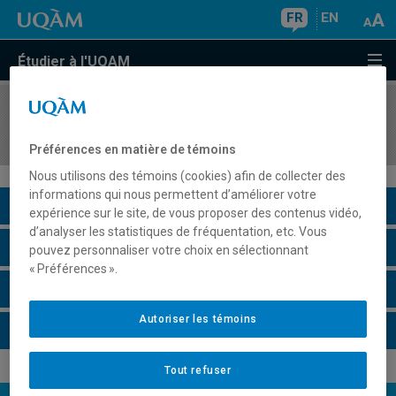
FR
EN
Étudier à l'UQAM
COURS
//
ETH1193
Sémiologie de la représentation
Préférences en matière de témoins
Nous utilisons des témoins (cookies) afin de collecter des
informations qui nous permettent d’améliorer votre
Description du cours
expérience sur le site, de vous proposer des contenus vidéo,
d’analyser les statistiques de fréquentation, etc. Vous
Horaire - Été 2026
pouvez personnaliser votre choix en sélectionnant
« Préférences ».
Horaire - Automne 2026
Autoriser les témoins
Horaire - Hiver 2027
Tout refuser