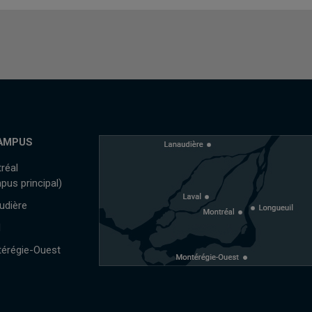
AMPUS
réal
pus principal)
udière
l
érégie-Ouest