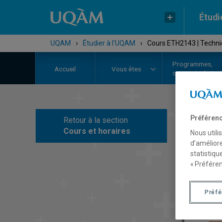
Étudi
UQAM
›
Étudier à l'UQAM
›
Cours ETH2143 | Techni
Programmes,
Accueil
Vous êtes
cours et admiss
Préférenc
Retour à la section
C
Cours et horaires
Nous utili
d’améliore
statistiqu
« Préféren
Préf