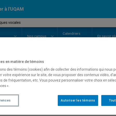
er à l'UQAM
ques vocales
Calendriers
Nos
campus
En savoir pl
ion
universitaires
es en matière de témoins
OURS
//
ETH2143
-
Techniques v
sons des témoins (cookies) afin de collecter des informations qui nous 
r votre expérience sur le site, de vous proposer des contenus vidéo, d’a
es de fréquentation, etc. Vous pouvez personnaliser votre choix en séle
ces ».
Description
Horaire - Été 2026
Horaire
érences
Autoriser les témoins
Tout