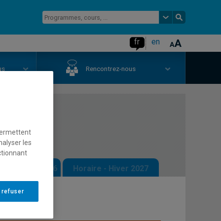
fr
en
us
Rencontrez-nous
ocales
permettent
nalyser les
ctionnant
 - Automne 2026
Horaire - Hiver 2027
 refuser