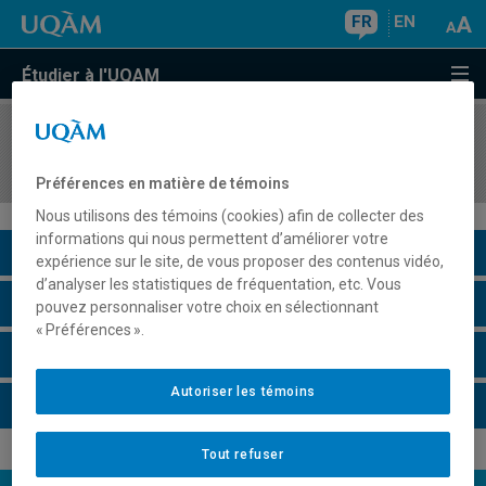
FR
EN
Étudier à l'UQAM
COURS
//
ETH4022
Production théâtrale libre I
Préférences en matière de témoins
Nous utilisons des témoins (cookies) afin de collecter des
informations qui nous permettent d’améliorer votre
Description du cours
expérience sur le site, de vous proposer des contenus vidéo,
d’analyser les statistiques de fréquentation, etc. Vous
Horaire - Été 2026
pouvez personnaliser votre choix en sélectionnant
« Préférences ».
Horaire - Automne 2026
Autoriser les témoins
Horaire - Hiver 2027
Tout refuser