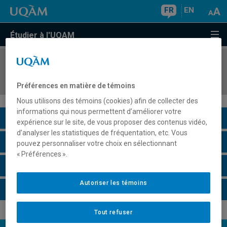
FR
EN
Étudier à l'UQAM
COURS
//
ETM6100
Stage en milieu professionnel I
Préférences en matière de témoins
Nous utilisons des témoins (cookies) afin de collecter des
informations qui nous permettent d’améliorer votre
Description du cours
expérience sur le site, de vous proposer des contenus vidéo,
d’analyser les statistiques de fréquentation, etc. Vous
Horaire - Été 2026
pouvez personnaliser votre choix en sélectionnant
« Préférences ».
Horaire - Automne 2026
Autoriser les témoins
Horaire - Hiver 2027
Tout refuser