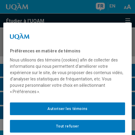
FR
EN
Étudier à l'UQAM
COURS
//
EUT1072
Développement durable et gestion
Préférences en matière de témoins
Nous utilisons des témoins (cookies) afin de collecter des
informations qui nous permettent d’améliorer votre
Description du cours
expérience sur le site, de vous proposer des contenus vidéo,
d’analyser les statistiques de fréquentation, etc. Vous
Horaire - Été 2026
pouvez personnaliser votre choix en sélectionnant
« Préférences ».
Horaire - Automne 2026
Autoriser les témoins
Horaire - Hiver 2027
Tout refuser