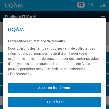
FR
EN
Étudier à l'UQAM
COURS
//
EUT1072
Développement durable et gestion
Préférences en matière de témoins
Nous utilisons des témoins (cookies) afin de collecter des
informations qui nous permettent d’améliorer votre
Description du cours
expérience sur le site, de vous proposer des contenus vidéo,
d’analyser les statistiques de fréquentation, etc. Vous
Horaire - Été 2026
pouvez personnaliser votre choix en sélectionnant
« Préférences ».
Horaire - Automne 2026
Autoriser les témoins
Horaire - Hiver 2027
Tout refuser