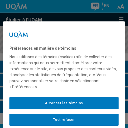
FR
EN
Étudier à l'UQAM
COURS
//
EUT4052
Les grandes villes II (voyage d'études et rapport)
Préférences en matière de témoins
Nous utilisons des témoins (cookies) afin de collecter des
informations qui nous permettent d’améliorer votre
Description du cours
expérience sur le site, de vous proposer des contenus vidéo,
d’analyser les statistiques de fréquentation, etc. Vous
Horaire - Été 2026
pouvez personnaliser votre choix en sélectionnant
« Préférences ».
Horaire - Automne 2026
Autoriser les témoins
Horaire - Hiver 2027
Tout refuser