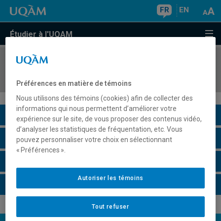
FR
EN
Étudier à l'UQAM
COURS
//
EUT4108
Méthodologie de la recherche en tourisme I
Préférences en matière de témoins
Nous utilisons des témoins (cookies) afin de collecter des
informations qui nous permettent d’améliorer votre
Description du cours
expérience sur le site, de vous proposer des contenus vidéo,
d’analyser les statistiques de fréquentation, etc. Vous
Horaire - Été 2026
pouvez personnaliser votre choix en sélectionnant
« Préférences ».
Horaire - Automne 2026
Autoriser les témoins
Horaire - Hiver 2027
Tout refuser