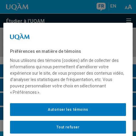
FR
EN
Étudier à l'UQAM
COURS
//
EUT4138
Gestion des événements et congrès
Préférences en matière de témoins
Nous utilisons des témoins (cookies) afin de collecter des
informations qui nous permettent d’améliorer votre
Description du cours
expérience sur le site, de vous proposer des contenus vidéo,
d’analyser les statistiques de fréquentation, etc. Vous
Horaire - Été 2026
pouvez personnaliser votre choix en sélectionnant
« Préférences ».
Horaire - Automne 2026
Autoriser les témoins
Horaire - Hiver 2027
Tout refuser