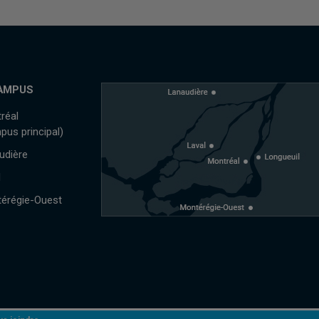
AMPUS
réal
pus principal)
udière
l
érégie-Ouest