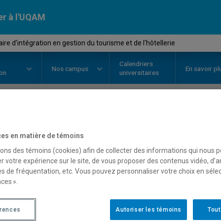
er à l'UQAM
e d'intégration en gestion du tourisme et de l'hôtellerie
Calendriers
Nos
campus
En savoir pl
ion
universitaires
OURS
//
EUT4515
-
Séminaire d'i
es en matière de témoins
tourisme et de l'hôtelleri
sons des témoins (cookies) afin de collecter des informations qui nous 
r votre expérience sur le site, de vous proposer des contenus vidéo, d’a
es de fréquentation, etc. Vous pouvez personnaliser votre choix en séle
ces ».
Description
Horaire - Été 2026
Horaire
érences
Autoriser les témoins
Tout