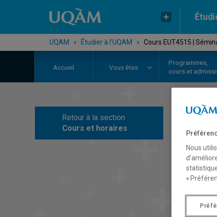
Étudi
UQAM
›
Étudier à l'UQAM
›
Cours EUT4515 | Séminair
Programmes,
Accueil
Vous êtes
cours et admiss
Retour à la section
C
Cours et horaires
Préférenc
Nous utili
d’améliore
statistiqu
« Préféren
Préf