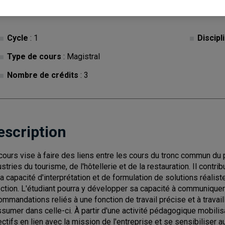
Cycle
: 1
Discipl
Type de cours
: Magistral
Nombre de crédits
: 3
escription
cours vise à faire des liens entre les cours du tronc commun du
ustries du tourisme, de l'hôtellerie et de la restauration. Il contr
la capacité d'interprétation et de formulation de solutions réalist
ection. L'étudiant pourra y développer sa capacité à communiquer
ommandations reliés à une fonction de travail précise et à travai
ssumer dans celle-ci. À partir d'une activité pédagogique mobilisa
ectifs en lien avec la mission de l'entreprise et se sensibiliser