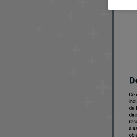
D
Ce 
ind
de 
dir
rec
à a
obj