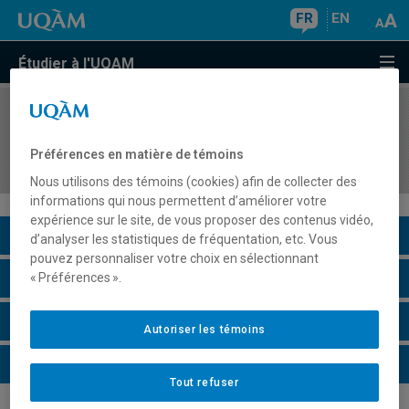
FR
EN
Étudier à l'UQAM
COURS
//
EUT4515
Séminaire d'intégration en gestion du tourisme
Préférences en matière de témoins
et de l'hôtellerie
Nous utilisons des témoins (cookies) afin de collecter des
informations qui nous permettent d’améliorer votre
expérience sur le site, de vous proposer des contenus vidéo,
Description du cours
d’analyser les statistiques de fréquentation, etc. Vous
pouvez personnaliser votre choix en sélectionnant
Horaire - Été 2026
« Préférences ».
Horaire - Automne 2026
Autoriser les témoins
Horaire - Hiver 2027
Tout refuser