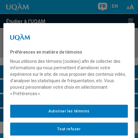
FR
EN
Étudier à l'UQAM
COURS
//
EUT5050
Tendances et avenir des marchés touristiques
Préférences en matière de témoins
Nous utilisons des témoins (cookies) afin de collecter des
informations qui nous permettent d’améliorer votre
Description du cours
expérience sur le site, de vous proposer des contenus vidéo,
d’analyser les statistiques de fréquentation, etc. Vous
Horaire - Été 2026
pouvez personnaliser votre choix en sélectionnant
« Préférences ».
Horaire - Automne 2026
Autoriser les témoins
Horaire - Hiver 2027
Tout refuser