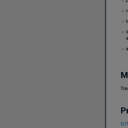
a
M
Tra
P
EUT