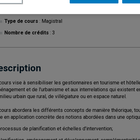
Cycle
: 1
Discipl
Type de cours
: Magistral
Nombre de crédits
: 3
escription
cours vise à sensibiliser les gestionnaires en tourisme et hôtell
ménagement et de l'urbanisme et aux interrelations qui existent 
milieu urbain que rural, de villégiature ou en espace naturel.
cours abordera les différents concepts de manière théorique, tout
e en application concrète des notions abordées dans une optiqu
rocessus de planification et échelles d'intervention;