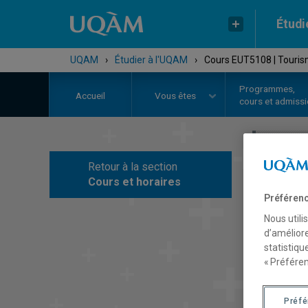
Étudi
UQAM
›
Étudier à l'UQAM
›
Cours EUT5108 | Tour
Programmes,
Accueil
Vous êtes
cours et admiss
Retour à la section
C
Cours et horaires
Préférenc
Nous utili
d’améliore
statistiqu
« Préféren
Préf