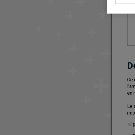
D
Ce 
l'a
en 
Le 
mis
p