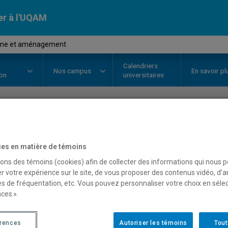
er à l'UQAM
isme et aménagement
Calendriers
Nos
campus
En savoir pl
ion
universitaires
OURS
//
EUT5108
-
Tourisme et 
es en matière de témoins
sons des témoins (cookies) afin de collecter des informations qui nous 
r votre expérience sur le site, de vous proposer des contenus vidéo, d’a
Description
Horaire - Été 2026
Horaire
es de fréquentation, etc. Vous pouvez personnaliser votre choix en séle
ces ».
érences
Autoriser les témoins
Tout