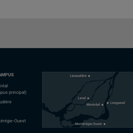
AMPUS
réal
pus principal)
udière
l
érégie-Ouest