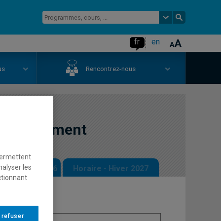
fr
en
us
Rencontrez-nous
aménagement
permettent
nalyser les
 - Automne 2026
Horaire - Hiver 2027
ctionnant
 refuser