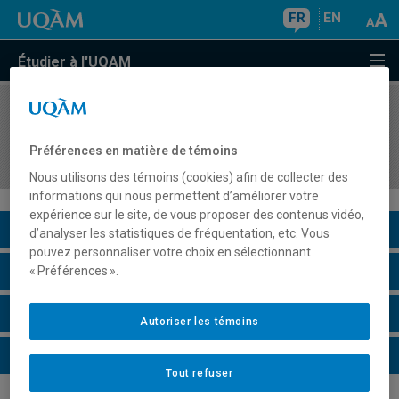
FR
EN
Étudier à l'UQAM
COURS
//
EUT5254
Évaluation du stage en gestion des organisations
Préférences en matière de témoins
et des destinations touristiques II
Nous utilisons des témoins (cookies) afin de collecter des
informations qui nous permettent d’améliorer votre
expérience sur le site, de vous proposer des contenus vidéo,
Description du cours
d’analyser les statistiques de fréquentation, etc. Vous
pouvez personnaliser votre choix en sélectionnant
Horaire - Été 2026
« Préférences ».
Horaire - Automne 2026
Autoriser les témoins
Horaire - Hiver 2027
Tout refuser