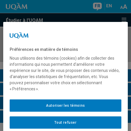
FR
EN
Étudier à l'UQAM
COURS
//
EUT5256
Évaluation du stage en gestion des organisations
Préférences en matière de témoins
et des destinations touristiques III
Nous utilisons des témoins (cookies) afin de collecter des
informations qui nous permettent d’améliorer votre
expérience sur le site, de vous proposer des contenus vidéo,
Description du cours
d’analyser les statistiques de fréquentation, etc. Vous
pouvez personnaliser votre choix en sélectionnant
Horaire - Été 2026
« Préférences ».
Horaire - Automne 2026
Autoriser les témoins
Horaire - Hiver 2027
Tout refuser