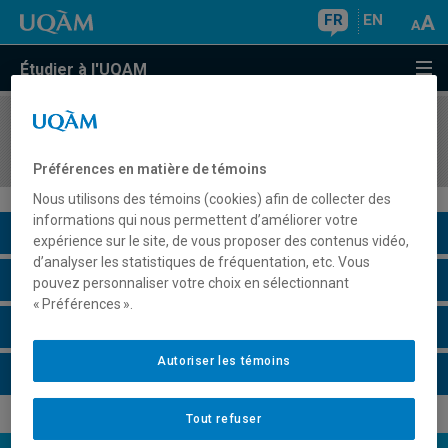
FR
EN
Étudier à l'UQAM
COURS
//
EUT5507
Tourisme et loisirs gourmands
Préférences en matière de témoins
Nous utilisons des témoins (cookies) afin de collecter des
informations qui nous permettent d’améliorer votre
Description du cours
expérience sur le site, de vous proposer des contenus vidéo,
d’analyser les statistiques de fréquentation, etc. Vous
Horaire - Été 2026
pouvez personnaliser votre choix en sélectionnant
« Préférences ».
Horaire - Automne 2026
Autoriser les témoins
Horaire - Hiver 2027
Tout refuser