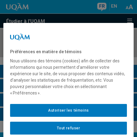
FR
EN
Étudier à l'UQAM
COURS
//
EUT6591
Rapport de stage en gestion du tourisme
Préférences en matière de témoins
Nous utilisons des témoins (cookies) afin de collecter des
informations qui nous permettent d’améliorer votre
Description du cours
expérience sur le site, de vous proposer des contenus vidéo,
d’analyser les statistiques de fréquentation, etc. Vous
Horaire - Été 2026
pouvez personnaliser votre choix en sélectionnant
« Préférences ».
Horaire - Automne 2026
Autoriser les témoins
Horaire - Hiver 2027
Tout refuser