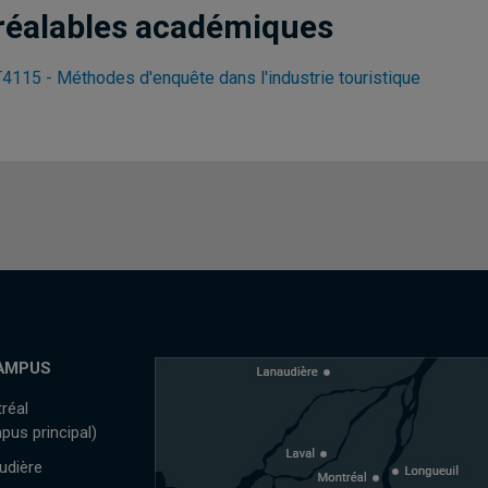
réalables académiques
4115 - Méthodes d'enquête dans l'industrie touristique
AMPUS
réal
pus principal)
udière