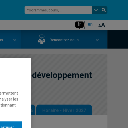
fr
en
us
Rencontrez-nous
cherche-développement
sme
permettent
nalyser les
ctionnant
 - Automne 2026
Horaire - Hiver 2027
 refuser