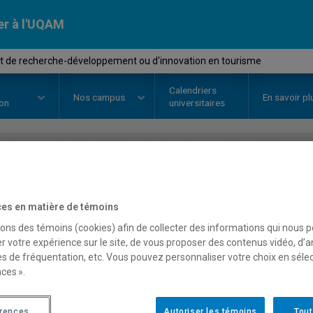
er à l'UQAM
 de recherche-développement ou d'innovation en tourisme
Calendriers
Nos
campus
En savoir pl
ion
universitaires
OURS
//
EUT6901
-
Mandat de re
es en matière de témoins
ou d'innovation en touri
sons des témoins (cookies) afin de collecter des informations qui nous 
r votre expérience sur le site, de vous proposer des contenus vidéo, d’a
es de fréquentation, etc. Vous pouvez personnaliser votre choix en séle
Description
Horaire - Été 2026
Horaire
ces ».
érences
Autoriser les témoins
Tout