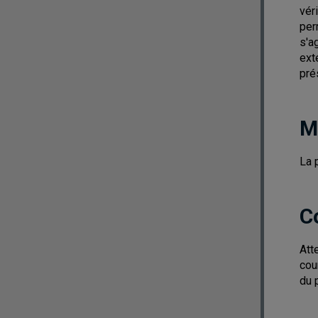
vér
per
s'a
ext
pré
M
La 
C
Att
cou
du 