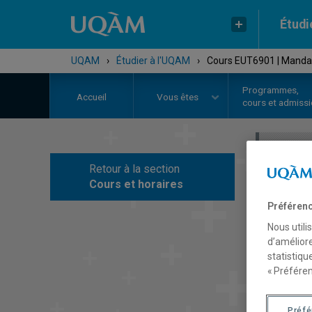
Étudi
UQAM
›
Étudier à l'UQAM
›
Cours EUT6901 | Mandat
Programmes,
Accueil
Vous êtes
cours et admiss
Retour à la section
C
Cours et horaires
Préférenc
Nous utili
d’améliore
statistiqu
« Préféren
Préf