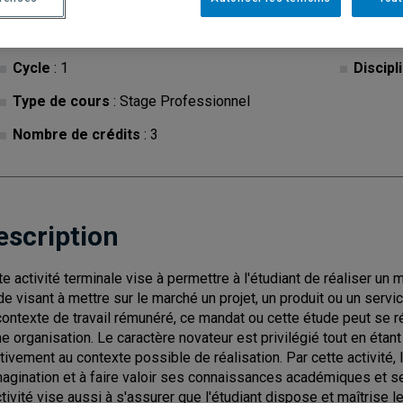
Cycle
: 1
Discipl
Type de cours
: Stage Professionnel
Nombre de crédits
: 3
escription
te activité terminale vise à permettre à l'étudiant de réaliser 
de visant à mettre sur le marché un projet, un produit ou un ser
contexte de travail rémunéré, ce mandat ou cette étude peut se r
ne organisation. Le caractère novateur est privilégié tout en éta
ativement au contexte possible de réalisation. Par cette activité, 
magination et à faire valoir ses connaissances académiques et s
ctivité vise aussi à s'assurer que l'étudiant dispose et maîtrise 