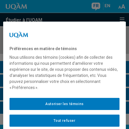
FR
EN
Étudier à l'UQAM
COURS
//
EUT7100
Cadre institutionnel du tourisme
Préférences en matière de témoins
Nous utilisons des témoins (cookies) afin de collecter des
informations qui nous permettent d’améliorer votre
Description du cours
expérience sur le site, de vous proposer des contenus vidéo,
d’analyser les statistiques de fréquentation, etc. Vous
Horaire - Été 2026
pouvez personnaliser votre choix en sélectionnant
« Préférences ».
Horaire - Automne 2026
Autoriser les témoins
Horaire - Hiver 2027
Tout refuser