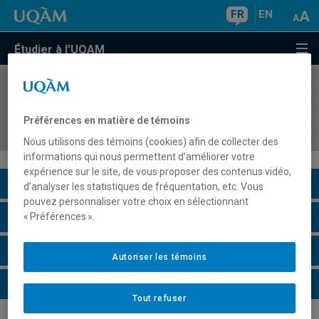
FR
EN
Étudier à l'UQAM
COURS
//
EUT8001
Méthodologie de recherche appliquée en
Préférences en matière de témoins
tourisme
Nous utilisons des témoins (cookies) afin de collecter des
informations qui nous permettent d’améliorer votre
expérience sur le site, de vous proposer des contenus vidéo,
Description du cours
d’analyser les statistiques de fréquentation, etc. Vous
pouvez personnaliser votre choix en sélectionnant
Horaire - Été 2026
« Préférences ».
Horaire - Automne 2026
Autoriser les témoins
Horaire - Hiver 2027
Tout refuser