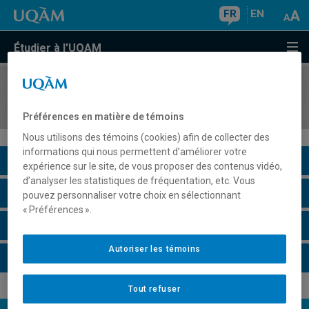
FR
EN
Étudier à l'UQAM
COURS
//
EUT8102
Création et mise en valeur des sites touristiques
Préférences en matière de témoins
Nous utilisons des témoins (cookies) afin de collecter des
informations qui nous permettent d’améliorer votre
Description du cours
expérience sur le site, de vous proposer des contenus vidéo,
d’analyser les statistiques de fréquentation, etc. Vous
Horaire - Été 2026
pouvez personnaliser votre choix en sélectionnant
« Préférences ».
Horaire - Automne 2026
Autoriser les témoins
Horaire - Hiver 2027
Tout refuser