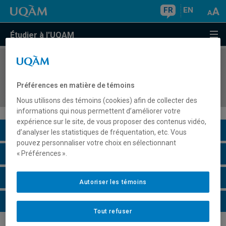
FR
EN
Étudier à l'UQAM
COURS
//
FAM4003
Atelier de création interdisciplinaire en art
Préférences en matière de témoins
dramatique
Nous utilisons des témoins (cookies) afin de collecter des
informations qui nous permettent d’améliorer votre
expérience sur le site, de vous proposer des contenus vidéo,
Description du cours
d’analyser les statistiques de fréquentation, etc. Vous
pouvez personnaliser votre choix en sélectionnant
Horaire - Été 2026
« Préférences ».
Horaire - Automne 2026
Autoriser les témoins
Horaire - Hiver 2027
Tout refuser