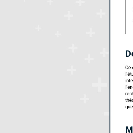
D
Ce 
l'é
int
l'e
rec
thé
que
M