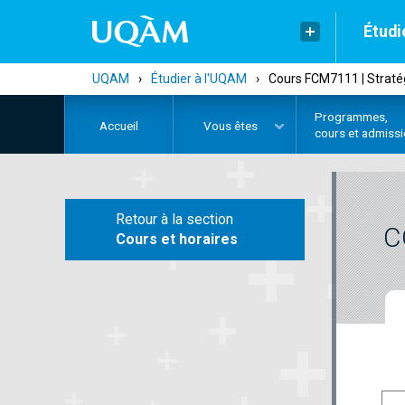
Étudi
UQAM
›
Étudier à l'UQAM
›
Cours FCM7111 | Stratég
Programmes,
Accueil
Vous êtes
cours et admiss
Retour à la section
C
Cours et horaires