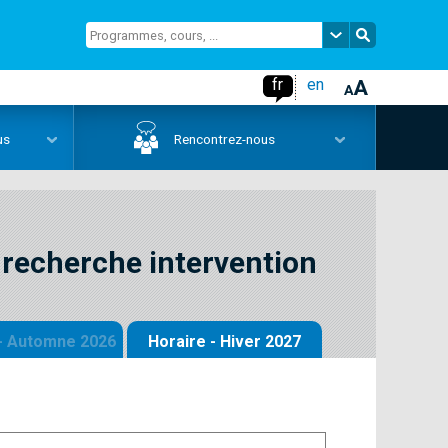
fr
en
us
Rencontrez-nous
 recherche intervention
 - Automne 2026
Horaire - Hiver 2027