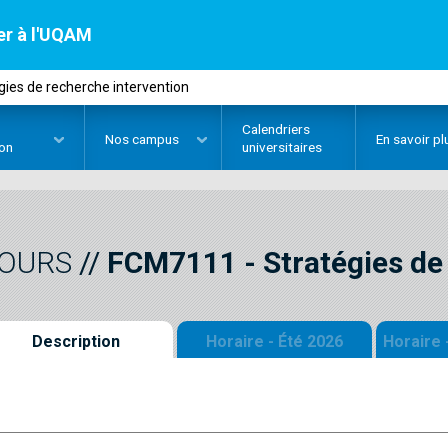
er à l'UQAM
ies de recherche intervention
Calendriers
Nos
campus
En savoir pl
ion
universitaires
OURS
//
FCM7111
-
Stratégies de
Description
Horaire - Été 2026
Horaire