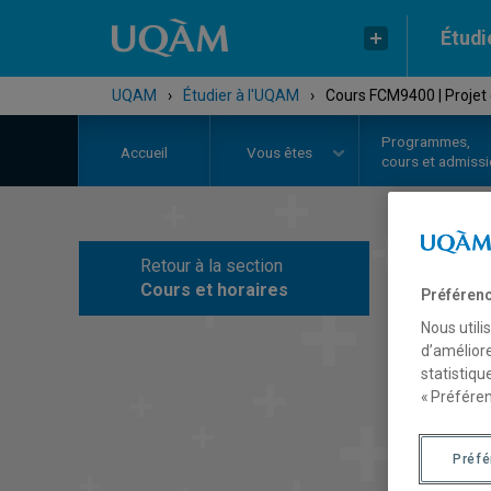
Étudi
UQAM
›
Étudier à l'UQAM
›
Cours FCM9400 | Projet
Programmes,
Accueil
Vous êtes
cours et admiss
Retour à la section
C
Cours et horaires
Préférenc
Nous utili
d’améliore
statistiqu
« Préféren
Préf