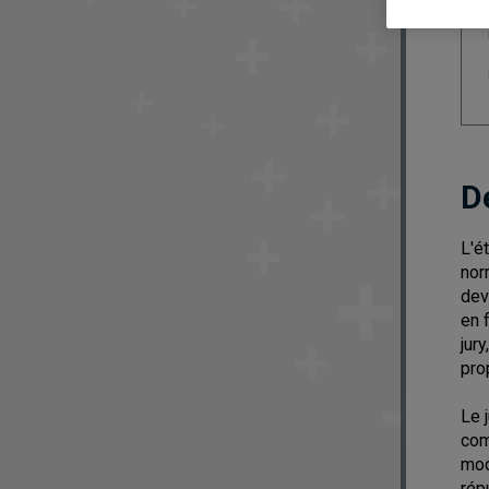
D
L'é
nor
dev
en 
jur
pro
Le 
com
mod
rép