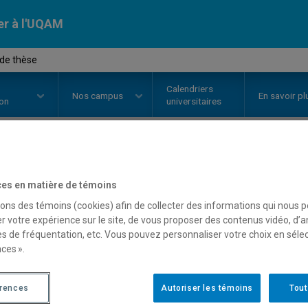
er à l'UQAM
 de thèse
Calendriers
Nos
campus
En savoir pl
ion
universitaires
OURS
//
FCM9400
-
Projet de thè
es en matière de témoins
sons des témoins (cookies) afin de collecter des informations qui nous 
r votre expérience sur le site, de vous proposer des contenus vidéo, d’a
Description
Horaire - Été 2026
Horaire
es de fréquentation, etc. Vous pouvez personnaliser votre choix en séle
ces ».
érences
Autoriser les témoins
Tout