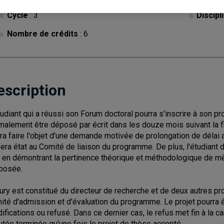
Cycle
: 3
Discipl
Nombre de crédits
: 6
escription
tudiant qui a réussi son Forum doctoral pourra s'inscrire à son pr
malement être déposé par écrit dans les douze mois suivant la fi
ra faire l'objet d'une demande motivée de prolongation de délai 
fera état au Comité de liaison du programme. De plus, l'étudiant
y, en démontrant la pertinence théorique et méthodologique de mê
posée.
jury est constitué du directeur de recherche et de deux autres p
ité d'admission et d'évaluation du programme. Le projet pourra ê
ifications ou refusé. Dans ce dernier cas, le refus met fin à la ca
utée terminée qu'une fois le projet de thèse accepté.