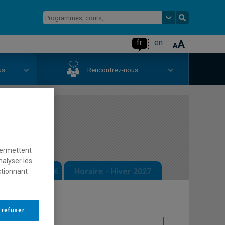
fr
en
us
Rencontrez-nous
se
permettent
nalyser les
 - Automne 2026
Horaire - Hiver 2027
ctionnant
 refuser