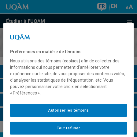
FR
EN
Étudier à l'UQAM
COURS
//
FEM3500
Culture populaire et féminismes
Préférences en matière de témoins
Nous utilisons des témoins (cookies) afin de collecter des
informations qui nous permettent d’améliorer votre
Description du cours
expérience sur le site, de vous proposer des contenus vidéo,
d’analyser les statistiques de fréquentation, etc. Vous
Horaire - Été 2026
pouvez personnaliser votre choix en sélectionnant
« Préférences ».
Horaire - Automne 2026
Autoriser les témoins
Horaire - Hiver 2027
Tout refuser