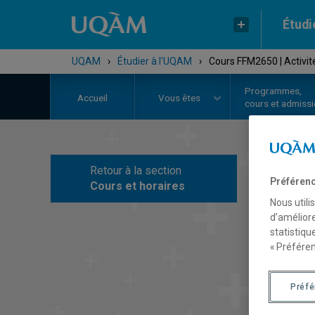
Étudi
UQAM
›
Étudier à l'UQAM
›
Cours FFM2650 | Activit
Programmes,
Accueil
Vous êtes
cours et admiss
Retour à la section
C
Préférenc
Cours et horaires
Nous utili
d’améliore
statistiqu
« Préféren
Préf