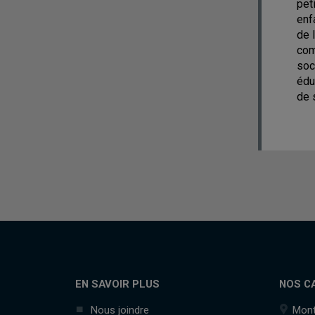
pet
enf
de 
com
soc
édu
de 
EN SAVOIR PLUS
NOS C
Nous joindre
Mont