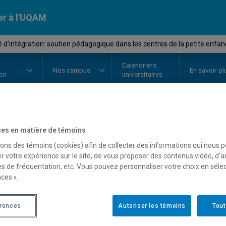
er à l'UQAM
é d'intégration: soutien pédagogique dans les centres de la petite enfa
Calendriers
Nos
campus
En savoir pl
ion
universitaires
OURS
//
FFM2650
-
Activité d'int
es en matière de témoins
sons des témoins (cookies) afin de collecter des informations qui nous 
pédagogique dans les cen
r votre expérience sur le site, de vous proposer des contenus vidéo, d’a
es de fréquentation, etc. Vous pouvez personnaliser votre choix en séle
enfance
ces ».
érences
Autoriser les témoins
Tout
Description
Horaire - Été 2026
Horaire