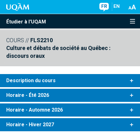
FR
EN
Étudier à l'UQAM
COURS
//
FLS2210
Culture et débats de société au Québec :
discours oraux
Description du cours
Horaire - Été 2026
Horaire - Automne 2026
Horaire - Hiver 2027