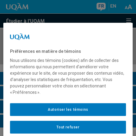
FR
EN
Étudier à l'UQAM
COURS
//
FLS2400
Compréhension de textes et enrichissement du
Préférences en matière de témoins
vocabulaire
Nous utilisons des témoins (cookies) afin de collecter des
informations qui nous permettent d’améliorer votre
expérience sur le site, de vous proposer des contenus vidéo,
Description du cours
d’analyser les statistiques de fréquentation, etc. Vous
pouvez personnaliser votre choix en sélectionnant
Horaire - Été 2026
« Préférences ».
Horaire - Automne 2026
Autoriser les témoins
Horaire - Hiver 2027
Tout refuser