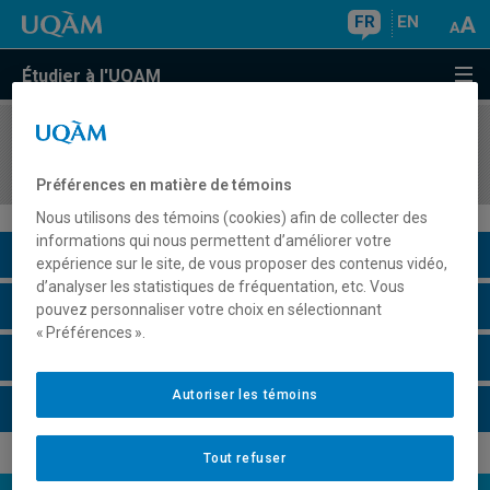
FR
EN
Étudier à l'UQAM
COURS
//
FLS2800
Langue, culture et société québécoises
Préférences en matière de témoins
Nous utilisons des témoins (cookies) afin de collecter des
informations qui nous permettent d’améliorer votre
Description du cours
expérience sur le site, de vous proposer des contenus vidéo,
d’analyser les statistiques de fréquentation, etc. Vous
Horaire - Été 2026
pouvez personnaliser votre choix en sélectionnant
« Préférences ».
Horaire - Automne 2026
Autoriser les témoins
Horaire - Hiver 2027
Tout refuser