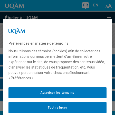
FR
EN
Étudier à l'UQAM
COURS
//
FLS3300
Habiletés orales par la culture contemporaine
Préférences en matière de témoins
Nous utilisons des témoins (cookies) afin de collecter des
informations qui nous permettent d’améliorer votre
Description du cours
expérience sur le site, de vous proposer des contenus vidéo,
d’analyser les statistiques de fréquentation, etc. Vous
Horaire - Été 2026
pouvez personnaliser votre choix en sélectionnant
« Préférences ».
Horaire - Automne 2026
Autoriser les témoins
Horaire - Hiver 2027
Tout refuser